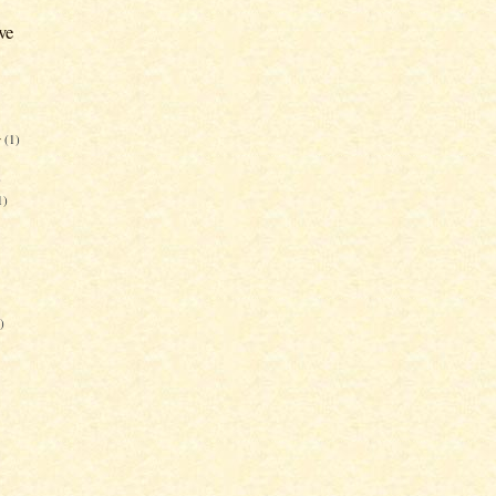
ve
r
(1)
)
1)
)