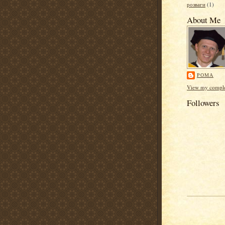
розваги
(1)
About Me
РОМА
View my complet
Followers