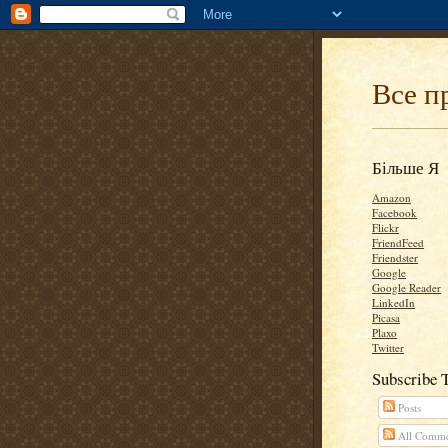
Все п
Більше Я
Amazon
Facebook
Flickr
FriendFeed
Friendster
Google
Google Reader
LinkedIn
Picasa
Plaxo
Twitter
Subscribe 
Posts
All Comme