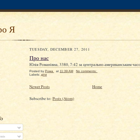
ро Я
TUESDAY, DECEMBER 27, 2011
Про нас
Юлія Романівна, 3380, 7:42 за центрально-американським час
Posted by
Рома
at
11:39 AM
No comments:
Labels:
діти
Newer Posts
Home
Subscribe to:
Posts (Atom)
To
nts