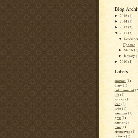
Blog Archi
2016
(1)
►
2014
(1)
►
2013
(3)
►
2011
(3)
▼
Decembe
▼
Про нас
March
(1
►
January
(
►
2010
(4)
►
Labels
android
(1)
diary
(1)
entertainment
(2
life
(1)
service
(1)
tech
(2)
todo
(1)
windows
(1)
діти
(1)
життя
(2)
ігри
(1)
література
(1)
робота
(1)