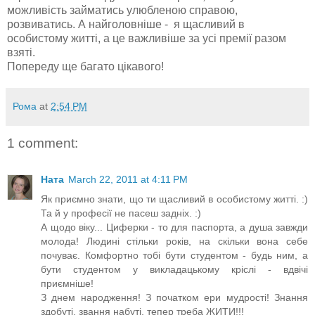
можливість займатись улюбленою справою,
розвиватись. А найголовніше - я щасливий в
особистому житті, а це важливіше за усі премії разом
взяті.
Попереду ще багато цікавого!
Рома
at
2:54 PM
1 comment:
Ната
March 22, 2011 at 4:11 PM
Як приємно знати, що ти щасливий в особистому житті. :)
Та й у професії не пасеш задніх. :)
А щодо віку... Циферки - то для паспорта, а душа завжди
молода! Людині стільки років, на скільки вона себе
почуває. Комфортно тобі бути студентом - будь ним, а
бути студентом у викладацькому кріслі - вдвічі
приємніше!
З днем народження! З початком ери мудрості! Знання
здобуті, звання набуті, тепер треба ЖИТИ!!!