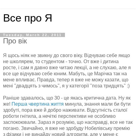
Все про Я
Tuesday, March 22, 2011
Про вік
Я щось ніяк не звикну до свого віку. Відчуваю себе якщо
не школярем, то студентом - точно. От вже і дитина
росте, і сам я давно вже читаю лекції, а не слухаю, але я
все ще відчуваю себе юним. Мабуть, це Марічка так на
мене впливає. Правда, тепер я вже не можу казати, що
мені "двадцять з чимось", я у категорії "поза тридцять" :)
Раніше здавалось, що 30 - це якась критична дата. Ну як
же!
Перша чвертина життя
минула, знання мали би бути
здобуті, пора вже й добро наживати. Відсутність сталої
роботи гнітила, а нечіткі перспективи не особливо
заспокоювали. Зараз я розумію, що насправді, все не так
погано. Звичайно, я вже не здобуду Нобелівську премію
з фізики і не винайду новий алгоритм, але у мене є