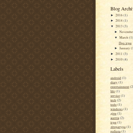
Blog Archi
2016
(1)
►
2014
(1)
►
2013
(3)
▼
Novembe
►
March
(1
▼
Про ігри
January
(
►
2011
(3)
►
2010
(4)
►
Labels
android
(1)
diary
(1)
entertainment
(2
life
(1)
service
(1)
tech
(2)
todo
(1)
windows
(1)
діти
(1)
життя
(2)
ігри
(1)
література
(1)
робота
(1)