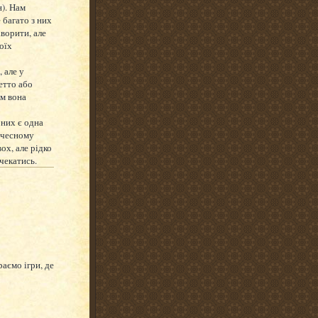
н). Нам
 багато з них
аворити, але
моїх
, але у
етто або
ам вона
них є одна
у чесному
ох, але рідко
чекатись.
аємо ігри, де