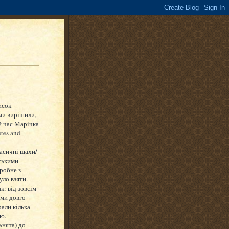
исок
 ми вирішили,
й час Марічка
tes and
ласичні шахи/
ськими
робне з
уло взяти.
к: від зовсім
 ми довго
али кілька
ію.
ьнята) до