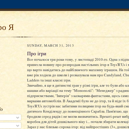
ро Я
SUNDAY, MARCH 31, 2013
Про ігри
Все почалося три роки тому, у листопаді 2010-го. Одна з підп
принесла новину про розпродаж настільних ігор в Toys'R'Us і
що варто навідатись до найближчого магазину іграшок. На то
вже рік ходила до школи і розказувала нам про Candyland, Chu
Ladders та інші класні ігри.
Звичайно, я ще в дитинстві грав у різні ігри, але то були або к
шашки або варіації на тему "Монополії": "Менеджер" з радян
підприємствами, "Імперія" з казкарями-фантастами, щось само
марками автомобілів. В Академії було не до ігор, та й ніде їх б
Toys'R'Us зустрів нас забитими полицями ігор на будь-який сма
To
дитячого Кенділенду до повноцінного Скрабла. Пам'ятаю, що
бродили серед рядів і не могли визначитись. Врешті-решт вибр
коробок для дітей дошкільного віку і... почали збирати колекц
Зараз у нас близько сорока ігор: від найпростіших (3+, дошкіл