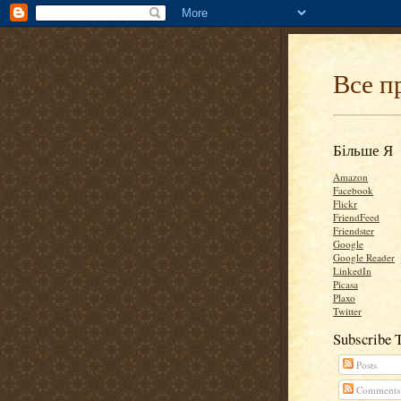
Все п
Більше Я
Amazon
Facebook
Flickr
FriendFeed
Friendster
Google
Google Reader
LinkedIn
Picasa
Plaxo
Twitter
Subscribe 
Posts
Comments