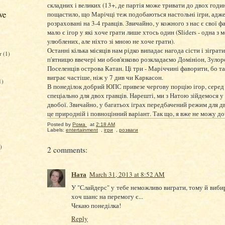
складних і великих (13+, де партія може тривати до двох годи
ve
пощастило, що Марічці теж подобаються настольні ігри, адже
розраховані на 3-4 гравців. Звичайно, у кожного з нас є свої ф
мало є ігор у які хоче грати лише хтось один (Sliders - одна з 
улюблених, але ніхто зі мною не хоче грати).
Останні кілька місяців нам рідко випадає нагода сісти і зіграти
r
(1)
п'ятницю ввечері ми обов'язково розкладаємо Домініон, Зулор
)
Поселенців острова Катан. Ці три - Маріччині фаворити, бо т
виграє частіше, ніж у 7 див чи Каркасон.
1)
В понеділок добрий ЮПС привезе чергову порцію ігор, серед 
спеціально для двох гравців. Нарешті, ми з Натою зійдемося 
двобої. Звичайно, у багатьох іграх передбачений режим для дв
це природній і повноцінний варіант. Так що, я вже не можу до
Posted by
Рома
at
2:18 AM
Labels:
entertainment
,
ігри
,
розваги
)
2 comments:
Ната
March 31, 2013 at 8:52 AM
У "Слайдерс" у тебе неможливо виграти, тому й вибир
хоч шанс на перемогу є...
Чекаю понеділка!
Reply