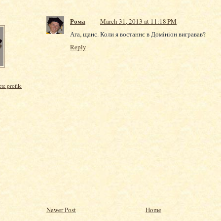
Рома
March 31, 2013 at 11:18 PM
Ага, щанс. Коли я востаннє в Домініон вигравав?
Reply
e profile
Newer Post
Home