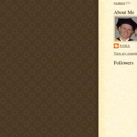
розваги
(1)
About Me
РОМА
View my complet
Followers